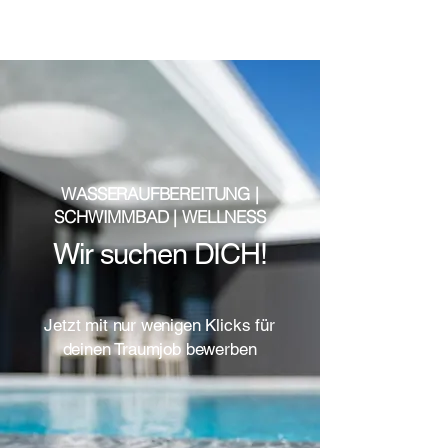
WASSERAUFBEREITUNG |
SCHWIMMBAD | WELLNESS
Wir suchen DICH!
Jetzt mit nur wenigen Klicks für
deinen Traumjob bewerben