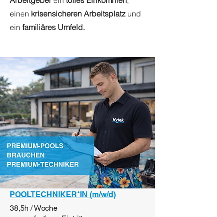
Arbeitgeber
ein
tolles Einkommen
,
einen
krisensicheren Arbeitsplatz
und
ein
familiäres Umfeld.
POOLTECHNIKER*IN (m/w/d)
38,5h / Woche